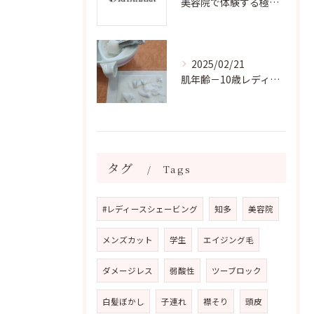
美容院で体験する極上お顔剃り美容法
2025/02/21
肌年齢－10歳レディースシェービング
タグ
Tags
#レディースシェービング
知多
美容院
メンズカット
学生
エイジング毛
ダメージレス
弱酸性
ツーブロック
白髪ぼかし
子連れ
襟そり
頭皮